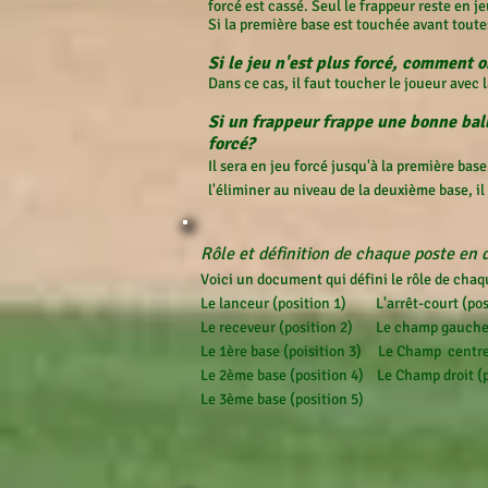
forcé est cassé. Seul le frappeur reste en je
Si la première base est touchée avant toutes 
Si le jeu n'est plus forcé, comment o
Dans ce cas, il faut toucher le joueur avec la 
Si un frappeur frappe une bonne balle
forcé?
Il sera en jeu forcé jusqu'à la première base
l'éliminer au niveau de la deuxième base, il
Rôle et définition de chaque poste en 
Voici un document qui défini le rôle de cha
Le lanceur (position 1) L'arrêt-court (pos
Le receveur (position 2) Le champ gauche 
Le 1ère base (poisition 3) Le Champ centre 
Le 2ème base (position 4) Le Champ droit (p
Le 3ème base (position 5)