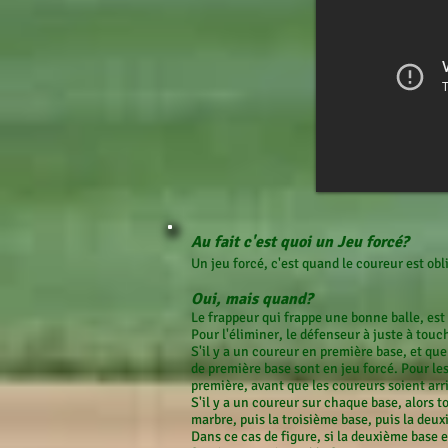
Au fait c'est quoi un Jeu forcé?
Un jeu forcé, c'est quand le coureur est obli
Oui, mais quand?
Le frappeur qui frappe une bonne balle, est o
Pour l'éliminer, le défenseur à juste à touch
S'il y a un coureur en première base, et que
de première base sont en jeu forcé. Pour les
première, avant que les coureurs soient arr
S'il y a un coureur sur chaque base, alors to
marbre, puis la troisième base, puis la deux
Dans ce cas de figure, si la deuxième base e